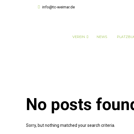
info@tc-weimar.de
VEREIN
NEWS
PLATZBU
No posts foun
Sorry, but nothing matched your search criteria.