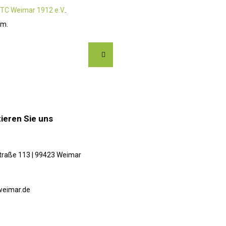
TC Weimar 1912 e.V.
.
am.
ieren Sie uns
traße 113 | 99423 Weimar
weimar.de