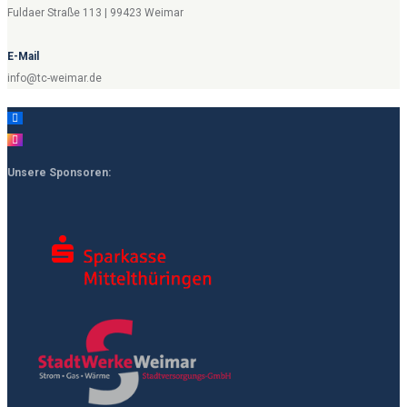
Fuldaer Straße 113 | 99423 Weimar
E-Mail
info@tc-weimar.de
Unsere Sponsoren: