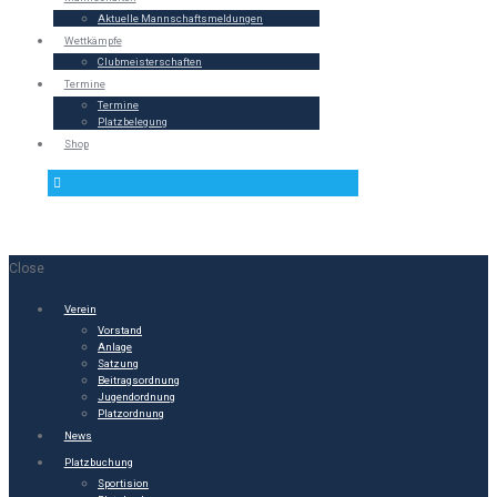
Aktuelle Mannschaftsmeldungen
Wettkämpfe
Clubmeisterschaften
Termine
Termine
Platzbelegung
Shop
Close
Verein
Vorstand
Anlage
Satzung
Beitragsordnung
Jugendordnung
Platzordnung
News
Platzbuchung
Sportision