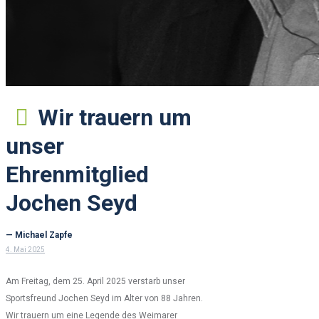
Wir trauern um
unser
Ehrenmitglied
Jochen Seyd
— Michael Zapfe
4. Mai 2025
Am Freitag, dem 25. April 2025 verstarb unser
Sportsfreund Jochen Seyd im Alter von 88 Jahren.
Wir trauern um eine Legende des Weimarer