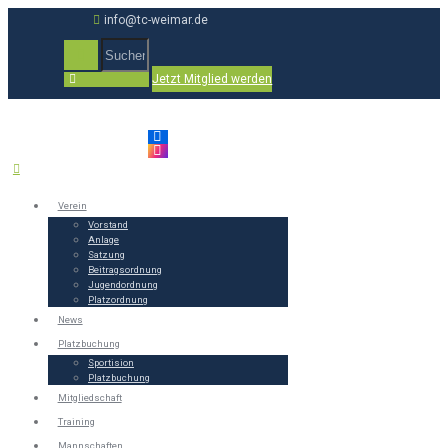
info@tc-weimar.de
Jetzt Mitglied werden
Verein
Vorstand
Anlage
Satzung
Beitragsordnung
Jugendordnung
Platzordnung
News
Platzbuchung
Sportision
Platzbuchung
Mitgliedschaft
Training
Mannschaften