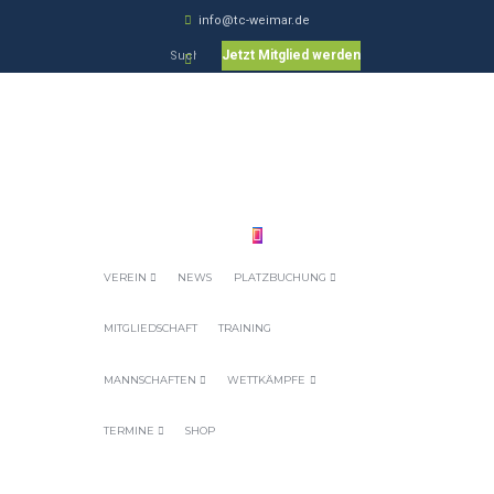
info@tc-weimar.de
Jetzt Mitglied werden
VEREIN
NEWS
PLATZBUCHUNG
MITGLIEDSCHAFT
TRAINING
MANNSCHAFTEN
WETTKÄMPFE
TERMINE
SHOP